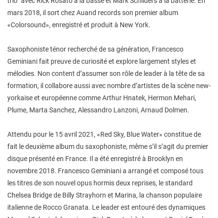
trio” avec Rick Rosato à la basse et Mark Schilders à la batterie. En
mars 2018, il sort chez Auand records son premier album
«Colorsound», enregistré et produit à New York.
Saxophoniste ténor recherché de sa génération, Francesco
Geminiani fait preuve de curiosité et explore largement styles et
mélodies. Non content d’assumer son rôle de leader à la tête de sa
formation, il collabore aussi avec nombre d’artistes de la scène new-
yorkaise et européenne comme Arthur Hnatek, Hermon Mehari,
Plume, Marta Sanchez, Alessandro Lanzoni, Arnaud Dolmen.
Attendu pour le 15 avril 2021, «Red Sky, Blue Water» constitue de
fait le deuxième album du saxophoniste, même s’il s’agit du premier
disque présenté en France. Il a été enregistré à Brooklyn en
novembre 2018. Francesco Geminiani a arrangé et composé tous
les titres de son nouvel opus hormis deux reprises, le standard
Chelsea Bridge de Billy Strayhorn et Marina, la chanson populaire
italienne de Rocco Granata. Le leader est entouré des dynamiques