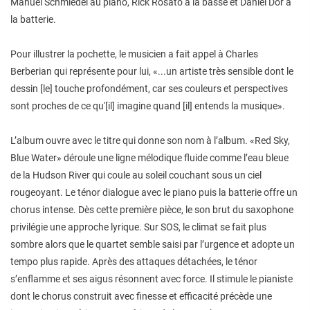
Manuel Schmiedel au piano, Rick Rosato à la basse et Daniel Dor à
la batterie.
Pour illustrer la pochette, le musicien a fait appel à Charles
Berberian qui représente pour lui, «...un artiste très sensible dont le
dessin [le] touche profondément, car ses couleurs et perspectives
sont proches de ce qu'[il] imagine quand [il] entends la musique».
L’album ouvre avec le titre qui donne son nom à l’album. «Red Sky,
Blue Water» déroule une ligne mélodique fluide comme l’eau bleue
de la Hudson River qui coule au soleil couchant sous un ciel
rougeoyant. Le ténor dialogue avec le piano puis la batterie offre un
chorus intense. Dès cette première pièce, le son brut du saxophone
privilégie une approche lyrique. Sur SOS, le climat se fait plus
sombre alors que le quartet semble saisi par l’urgence et adopte un
tempo plus rapide. Après des attaques détachées, le ténor
s’enflamme et ses aigus résonnent avec force. Il stimule le pianiste
dont le chorus construit avec finesse et efficacité précède une