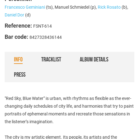
Francesco Geminiani
(ts), Manuel Schmiedel (p),
Rick Rosato
(b),
Daniel Dor
(d)
Reference:
FSNT-614
Bar code:
8427328436144
INFO
TRACKLIST
ALBUM DETAILS
PRESS
"Red Sky, Blue Water" is urban, with rhythms as flexible as the ever-
changing daily schedules of city life, and harmonies that try to paint
portraits of ephemeral moments and recreate those sensations in
the listener’s imagination.
The city is my artistic element. Its people, its artists and the