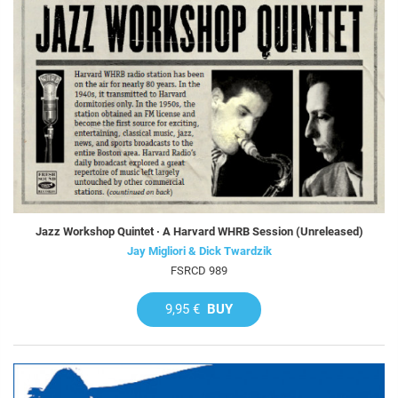
Jazz Workshop Quintet · A Harvard WHRB Session (Unreleased)
Jay Migliori & Dick Twardzik
FSRCD 989
9,95 €
BUY