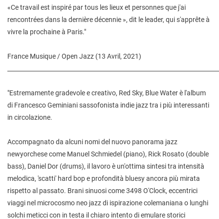
«Ce travail est inspiré par tous les lieux et personnes que j'ai
rencontrées dans la dernière décennie », dit le leader, qui s'apprête à
vivre la prochaine à Paris."
France Musique / Open Jazz (13 Avril, 2021)
________________________________________________________________________
"Estremamente gradevole e creativo, Red Sky, Blue Water è l'album
di Francesco Geminiani sassofonista indie jazz tra i più interessanti
in circolazione.
Accompagnato da alcuni nomi del nuovo panorama jazz
newyorchese come Manuel Schmiedel (piano), Rick Rosato (double
bass), Daniel Dor (drums), il lavoro è un'ottima sintesi tra intensità
melodica, 'scatti' hard bop e profondità bluesy ancora più mirata
rispetto
al passato. Brani sinuosi come 3498 O'Clock, eccentrici
viaggi nel microcosmo neo jazz di ispirazione colemaniana o lunghi
solchi meticci con in testa il chiaro intento di emulare storici