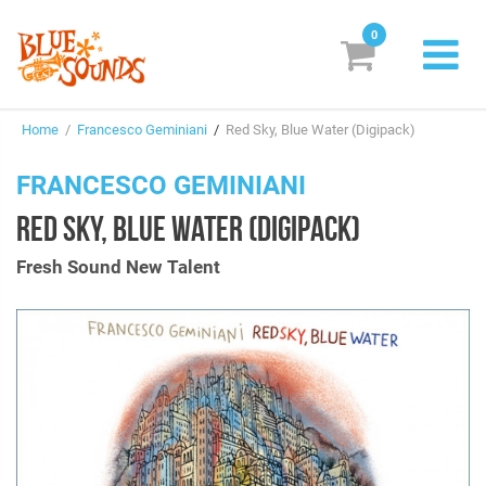
0
New Releases
Home
/
Francesco Geminiani
/
Red Sky, Blue Water (Digipack)
Labels
FRANCESCO GEMINIANI
Suggestions
RED SKY, BLUE WATER (DIGIPACK)
Genres & Styles
Fresh Sound New Talent
Vinyl
Box Sets
Search
Login/Register
Subscribe!
EUR