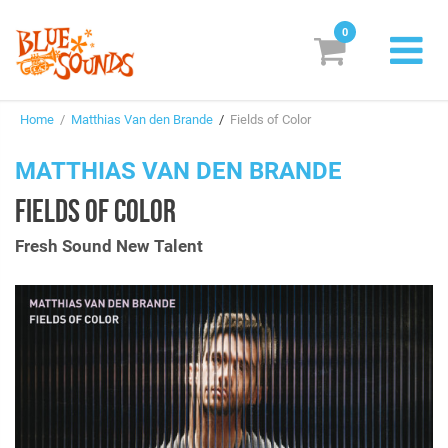
0
New Releases
Home
/
Matthias Van den Brande
/
Fields of Color
Labels
MATTHIAS VAN DEN BRANDE
Suggestions
FIELDS OF COLOR
Genres & Styles
Fresh Sound New Talent
Vinyl
Box Sets
Search
Login/Register
Subscribe!
EUR