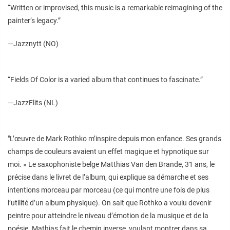
“Written or improvised, this music is a remarkable reimagining of the
painter’s legacy.”
—Jazznytt (NO)
“Fields Of Color is a varied album that continues to fascinate.”
—JazzFlits (NL)
"L’œuvre de Mark Rothko m’inspire depuis mon enfance. Ses grands
champs de couleurs avaient un effet magique et hypnotique sur
moi. » Le saxophoniste belge Matthias Van den Brande, 31 ans, le
précise dans le livret de l’album, qui explique sa démarche et ses
intentions morceau par morceau (ce qui montre une fois de plus
l’utilité d’un album physique). On sait que Rothko a voulu devenir
peintre pour atteindre le niveau d’émotion de la musique et de la
poésie. Mathias fait le chemin inverse, voulant montrer dans sa