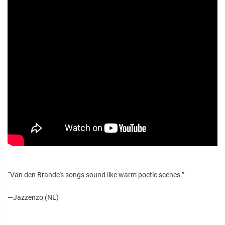
“Van den Brande's songs sound like warm poetic scenes.”
—Jazzenzo (NL)