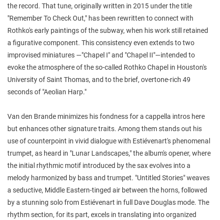
the record. That tune, originally written in 2015 under the title
"Remember To Check Out," has been rewritten to connect with
Rothko's early paintings of the subway, when his work still retained
a figurative component. This consistency even extends to two
improvised miniatures —"Chapel I" and "Chapel II"—intended to
evoke the atmosphere of the so-called Rothko Chapel in Houston's
University of Saint Thomas, and to the brief, overtone-rich 49
seconds of "Aeolian Harp."
Van den Brande minimizes his fondness for a cappella intros here
but enhances other signature traits. Among them stands out his
use of counterpoint in vivid dialogue with Estiévenart's phenomenal
trumpet, as heard in "Lunar Landscapes," the album's opener, where
the initial rhythmic motif introduced by the sax evolves into a
melody harmonized by bass and trumpet. "Untitled Stories" weaves
a seductive, Middle Eastern-tinged air between the horns, followed
by a stunning solo from Estiévenart in full Dave Douglas mode. The
rhythm section, for its part, excels in translating into organized