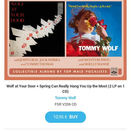
Wolf at Your Door + Spring Can Really Hang You Up the Most (2 LP on 1
CD)
Tommy Wolf
FSR V206 CD
10,95 €
BUY