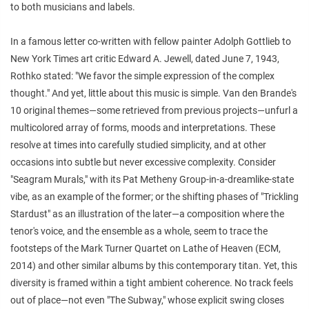
to both musicians and labels.
In a famous letter co-written with fellow painter Adolph Gottlieb to
New York Times art critic Edward A. Jewell, dated June 7, 1943,
Rothko stated: "We favor the simple expression of the complex
thought." And yet, little about this music is simple. Van den Brande's
10 original themes—some retrieved from previous projects—unfurl a
multicolored array of forms, moods and interpretations. These
resolve at times into carefully studied simplicity, and at other
occasions into subtle but never excessive complexity. Consider
"Seagram Murals," with its Pat Metheny Group-in-a-dreamlike-state
vibe, as an example of the former; or the shifting phases of "Trickling
Stardust" as an illustration of the later—a composition where the
tenor's voice, and the ensemble as a whole, seem to trace the
footsteps of the Mark Turner Quartet on Lathe of Heaven (ECM,
2014) and other similar albums by this contemporary titan. Yet, this
diversity is framed within a tight ambient coherence. No track feels
out of place—not even "The Subway," whose explicit swing closes