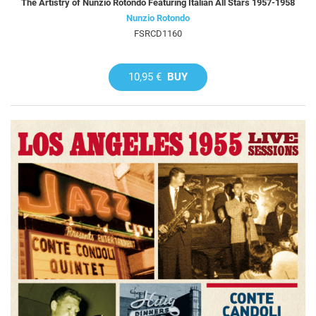
The Artistry of Nunzio Rotondo Featuring Italian All Stars 1957-1958
Nunzio Rotondo
FSRCD1160
10,95 €
BUY