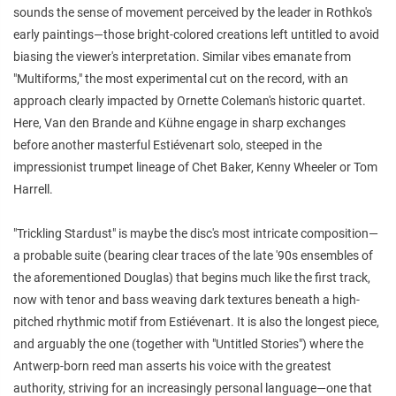
sounds the sense of movement perceived by the leader in Rothko's
early paintings—those bright-colored creations left untitled to avoid
biasing the viewer's interpretation. Similar vibes emanate from
"Multiforms," the most experimental cut on the record, with an
approach clearly impacted by Ornette Coleman's historic quartet.
Here, Van den Brande and Kühne engage in sharp exchanges
before another masterful Estiévenart solo, steeped in the
impressionist trumpet lineage of Chet Baker, Kenny Wheeler or Tom
Harrell.
"Trickling Stardust" is maybe the disc's most intricate composition—
a probable suite (bearing clear traces of the late '90s ensembles of
the aforementioned Douglas) that begins much like the first track,
now with tenor and bass weaving dark textures beneath a high-
pitched rhythmic motif from Estiévenart. It is also the longest piece,
and arguably the one (together with "Untitled Stories") where the
Antwerp-born reed man asserts his voice with the greatest
authority, striving for an increasingly personal language—one that