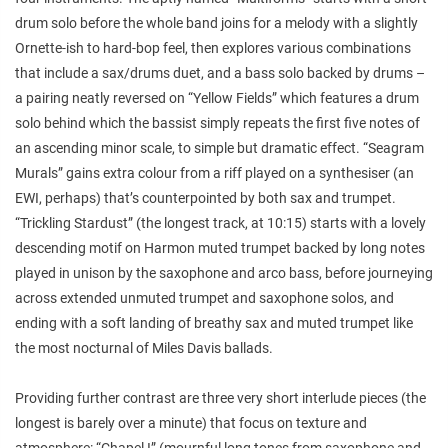
drum solo before the whole band joins for a melody with a slightly
Ornette-ish to hard-bop feel, then explores various combinations
that include a sax/drums duet, and a bass solo backed by drums –
a pairing neatly reversed on “Yellow Fields” which features a drum
solo behind which the bassist simply repeats the first five notes of
an ascending minor scale, to simple but dramatic effect. “Seagram
Murals” gains extra colour from a riff played on a synthesiser (an
EWI, perhaps) that’s counterpointed by both sax and trumpet.
“Trickling Stardust” (the longest track, at 10:15) starts with a lovely
descending motif on Harmon muted trumpet backed by long notes
played in unison by the saxophone and arco bass, before journeying
across extended unmuted trumpet and saxophone solos, and
ending with a soft landing of breathy sax and muted trumpet like
the most nocturnal of Miles Davis ballads.
Providing further contrast are three very short interlude pieces (the
longest is barely over a minute) that focus on texture and
atmosphere: “Chapel I” (mournful long tones from saxophone and