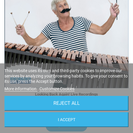
This website uses its own and third-party cookies to improve our
services by analyzing your browsing habits. To give your consent to
its use, press the Accept button.
More information
Customize Cookies
Looking Back Again! Live Recordings
Geni Barry
REJECT ALL
SA 051
I ACCEPT
10,95 €
BUY