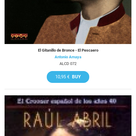
El Gitanillo de Bronce - El Pescaero
Antonio Amaya
ALCD 072
10,95 €
BUY