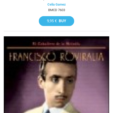
Celia Gamez
BMCD 7603
9,95 €
BUY