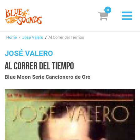
0
New Releases
Home
/
José Valero
/
Al Correr del Tiempo
Labels
JOSÉ VALERO
Suggestions
AL CORRER DEL TIEMPO
Genres & Styles
Blue Moon Serie Cancionero de Oro
Vinyl
Box Sets
Search
Login/Register
Subscribe!
EUR