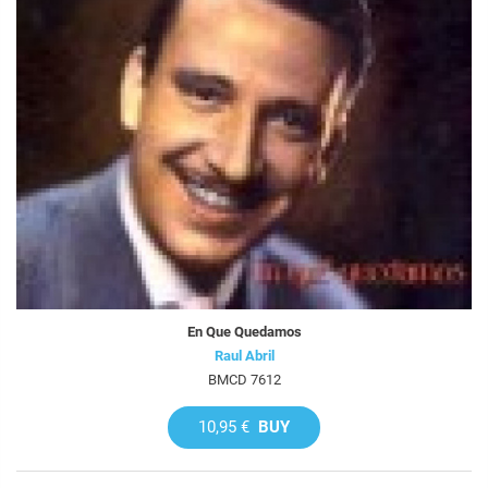
En Que Quedamos
Raul Abril
BMCD 7612
10,95 €
BUY