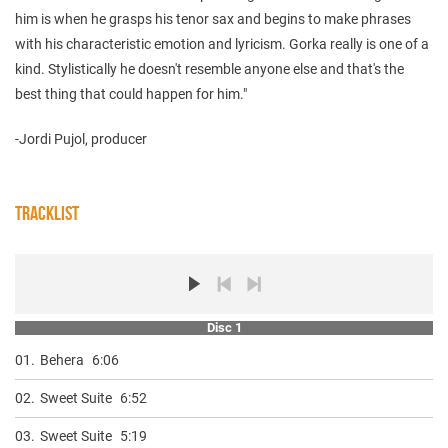
him is when he grasps his tenor sax and begins to make phrases
with his characteristic emotion and lyricism. Gorka really is one of a
kind. Stylistically he doesn't resemble anyone else and that's the
best thing that could happen for him."
-Jordi Pujol, producer
TRACKLIST
Disc 1
01.
Behera
6:06
02.
Sweet Suite
6:52
03.
Sweet Suite
5:19