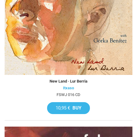
New Land · Lur Berria
Itxaso
FSWJ 016 CD
10,95 €
BUY