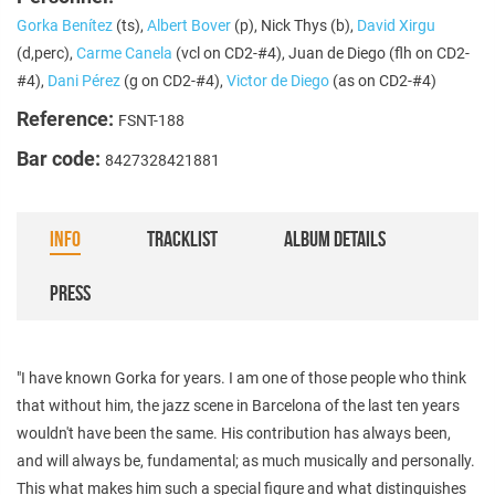
Gorka Benítez
(ts),
Albert Bover
(p), Nick Thys (b),
David Xirgu
(d,perc),
Carme Canela
(vcl on CD2-#4), Juan de Diego (flh on CD2-
#4),
Dani Pérez
(g on CD2-#4),
Victor de Diego
(as on CD2-#4)
Reference:
FSNT-188
Bar code:
8427328421881
INFO
TRACKLIST
ALBUM DETAILS
PRESS
"I have known Gorka for years. I am one of those people who think
that without him, the jazz scene in Barcelona of the last ten years
wouldn't have been the same. His contribution has always been,
and will always be, fundamental; as much musically and personally.
This what makes him such a special figure and what distinguishes