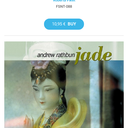
Roberta Piket
FSNT-088
10,95 €
BUY