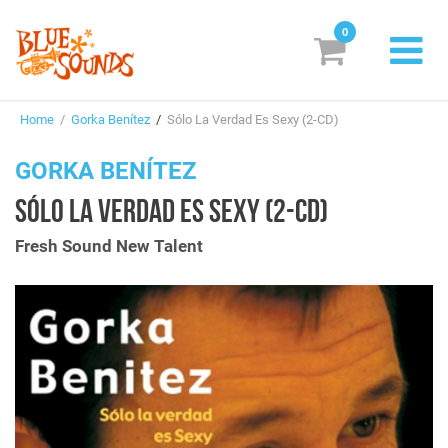
0
New Releases
Home
/
Gorka Benítez
/
Sólo La Verdad Es Sexy (2-CD)
Labels
GORKA BENÍTEZ
Suggestions
SÓLO LA VERDAD ES SEXY (2-CD)
Genres & Styles
Fresh Sound New Talent
Vinyl
Box Sets
Search
Login/Register
Subscribe!
EUR