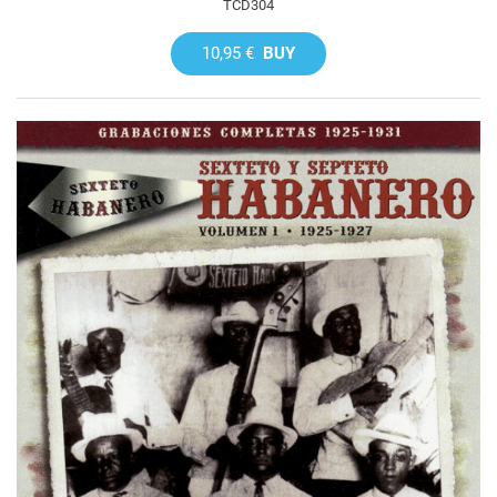
TCD304
10,95 €
BUY