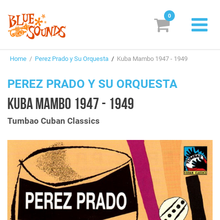
0
New Releases
Home
/
Perez Prado y Su Orquesta
/
Kuba Mambo 1947 - 1949
Labels
PEREZ PRADO Y SU ORQUESTA
Suggestions
KUBA MAMBO 1947 - 1949
Genres & Styles
Tumbao Cuban Classics
Vinyl
Box Sets
Search
Login/Register
Subscribe!
EUR