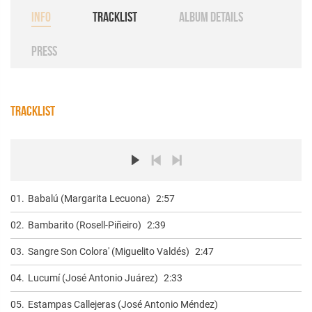
INFO
TRACKLIST
ALBUM DETAILS
PRESS
TRACKLIST
01.
Babalú (Margarita Lecuona)
2:57
02.
Bambarito (Rosell-Piñeiro)
2:39
03.
Sangre Son Colora' (Miguelito Valdés)
2:47
04.
Lucumí (José Antonio Juárez)
2:33
05.
Estampas Callejeras (José Antonio Méndez)