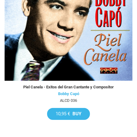
Piel Canela - Exitos del Gran Cantante y Compositor
Bobby Capó
ALCD 036
10,95 €
BUY