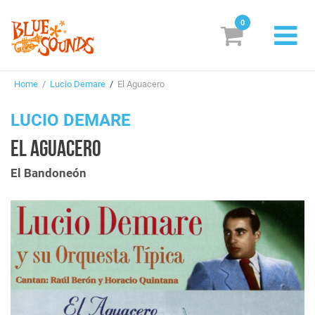
0
New Releases
Home
/
Lucio Demare
/
El Aguacero
Labels
LUCIO DEMARE
Suggestions
EL AGUACERO
Genres & Styles
El Bandoneón
Vinyl
Box Sets
Search
Login/Register
Subscribe!
EUR