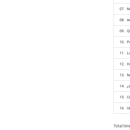
07.
N
08.
Aq
09.
Q
10.
P
11.
L
12.
H
13.
N
14.
¿
15.
C
16.
U
Total tim