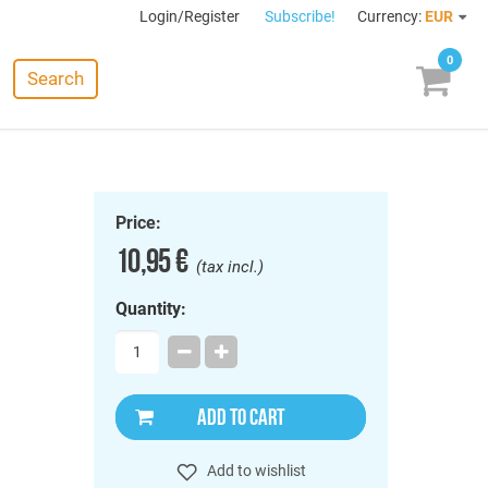
Login/Register
Subscribe!
Currency:
EUR
0
Search
Price:
10,95 €
(tax incl.)
Quantity:
ADD TO CART
Add to wishlist