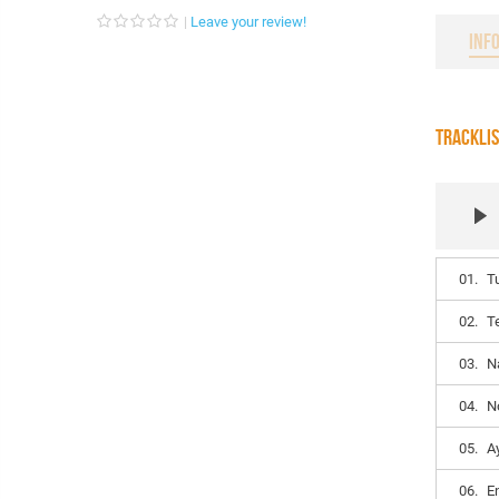
Leave your review!
INF
TRACKLI
01.
T
02.
T
03.
N
04.
N
05.
A
06.
E