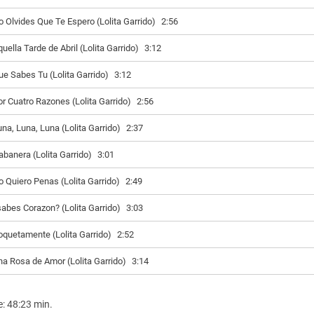
o Olvides Que Te Espero (Lolita Garrido)
2:56
uella Tarde de Abril (Lolita Garrido)
3:12
ue Sabes Tu (Lolita Garrido)
3:12
or Cuatro Razones (Lolita Garrido)
2:56
una, Luna, Luna (Lolita Garrido)
2:37
abanera (Lolita Garrido)
3:01
o Quiero Penas (Lolita Garrido)
2:49
sabes Corazon? (Lolita Garrido)
3:03
oquetamente (Lolita Garrido)
2:52
na Rosa de Amor (Lolita Garrido)
3:14
e: 48:23 min.