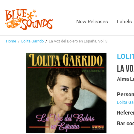
New Releases
Labels
Home
/
Lolita Garrido
/
La Voz del Bolero en España, Vol. 3
LOLI
LA VO
Alma L
Person
Lolita Ga
Refere
Bar co