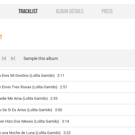
O
TRACKLIST
ALBUM DETAILS
PRESS
ST
Sample this album
u Eres Mi Destino (Lolita Garrido)
3:11
e Envio Tres Rosas (Lolita Garrido)
2:51
adie Me Ama (Lolita Garrido)
2:53
o Se Si Es Amor (Lolita Garrido)
3:00
yer Hizo Dos Meses (Lolita Garrido)
3:14
n una Noche de Luna (Lolita Garrido)
3:23