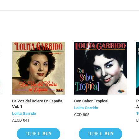
La Voz del Bolero En España,
Con Sabor Tropical
P
Vol. 1
A
Lolita Garrido
Lolita Garrido
T
CCD 805
ALCD 041
B
10,95 €
BUY
10,95 €
BUY