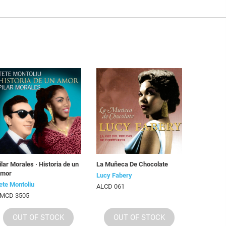
ilar Morales · Historia de un
La Muñeca De Chocolate
mor
Lucy Fabery
ete Montoliu
ALCD 061
MCD 3505
OUT OF STOCK
OUT OF STOCK