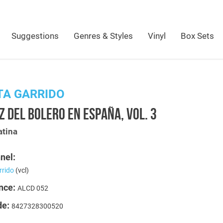
Suggestions
Genres & Styles
Vinyl
Box Sets
TA GARRIDO
Z DEL BOLERO EN ESPAÑA, VOL. 3
atina
nel:
rrido
(vcl)
nce:
ALCD 052
de:
8427328300520