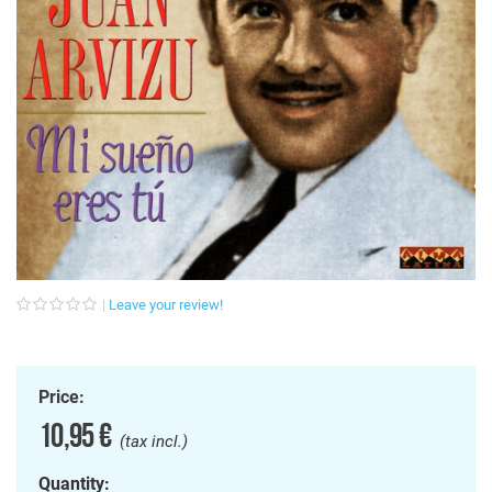
Leave your review!
Price:
10,95 €
(tax incl.)
Quantity: