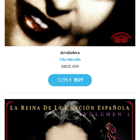
Arrabalera
Tita Merello
EBCD 059
12,95 €
BUY