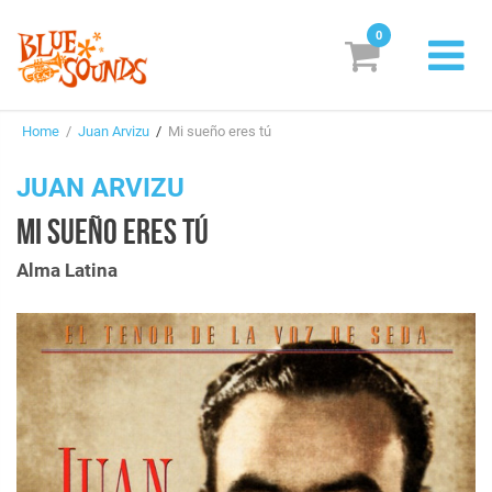
0
New Releases
Home
/
Juan Arvizu
/
Mi sueño eres tú
Labels
JUAN ARVIZU
Suggestions
MI SUEÑO ERES TÚ
Genres & Styles
Alma Latina
Vinyl
Box Sets
Search
Login/Register
Subscribe!
EUR