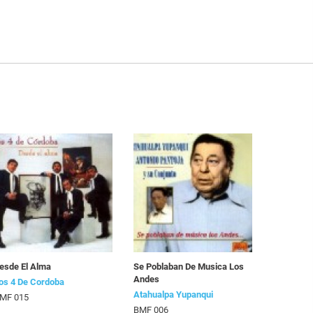
esde El Alma
Se Poblaban De Musica Los
Andes
os 4 De Cordoba
Atahualpa Yupanqui
MF 015
BMF 006