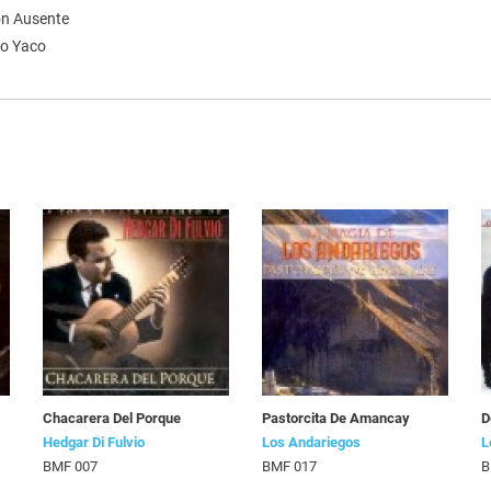
on Ausente
co Yaco
Chacarera Del Porque
Pastorcita De Amancay
D
Hedgar Di Fulvio
Los Andariegos
L
BMF 007
BMF 017
B