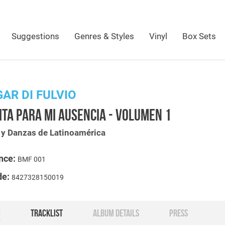
Suggestions
Genres & Styles
Vinyl
Box Sets
AR DI FULVIO
TA PARA MI AUSENCIA - VOLUMEN 1
 y Danzas de Latinoamérica
nce:
BMF 001
de:
8427328150019
O
TRACKLIST
ALBUM DETAILS
PRESS