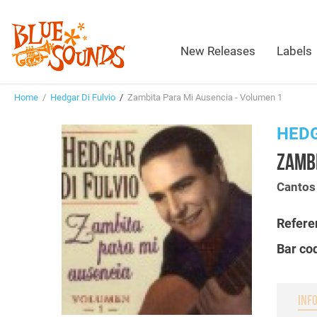
New Releases
Labels
Home
/
Hedgar Di Fulvio
/
Zambita Para Mi Ausencia - Volumen 1
HEDG
ZAMBI
Cantos
Refere
Bar co
INF