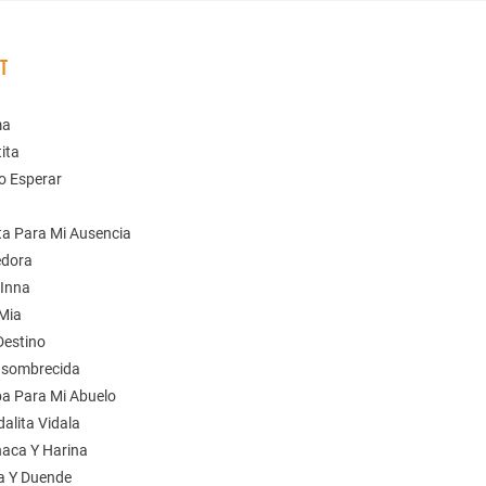
ST
ma
tita
jo Esperar
ta Para Mi Ausencia
edora
 Inna
 Mia
Destino
nsombrecida
a Para Mi Abuelo
dalita Vidala
haca Y Harina
a Y Duende