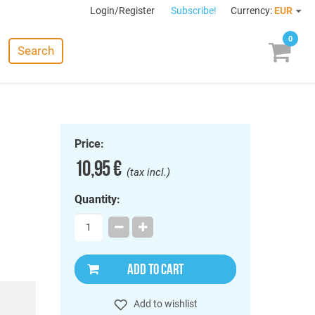
Login/Register
Subscribe!
Currency:
EUR
0
Search
Price:
10,95 €
(tax incl.)
Quantity:
ADD TO CART
Add to wishlist