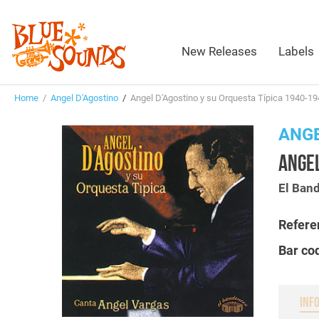
New Releases
Labels
Home
/
Angel D'Agostino
/
Angel D'Agostino y su Orquesta Típica 1940-1
ANGE
ANGEL
El Ban
Refere
Bar co
INF