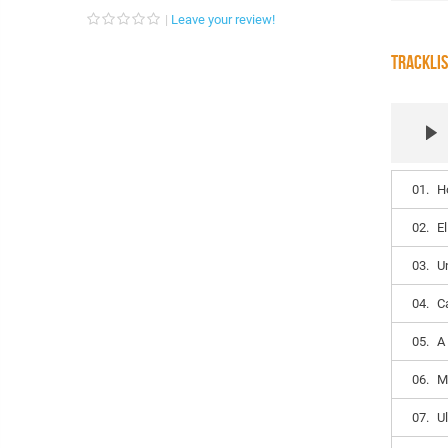
Leave your review!
TRACKLI
01.
H
02.
E
03.
U
04.
C
05.
A
06.
M
07.
U