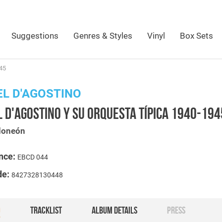
Suggestions
Genres & Styles
Vinyl
Box Sets
945
L D'AGOSTINO
 D'AGOSTINO Y SU ORQUESTA TÍPICA 1940-194
doneón
nce:
EBCD 044
de:
8427328130448
O
TRACKLIST
ALBUM DETAILS
PRESS