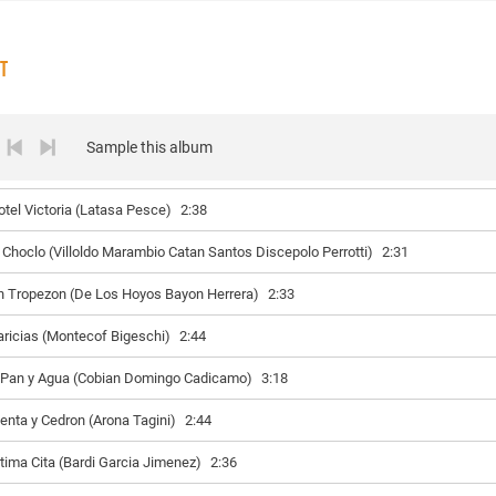
ST
Sample this album
otel Victoria (Latasa Pesce)
2:38
l Choclo (Villoldo Marambio Catan Santos Discepolo Perrotti)
2:31
n Tropezon (De Los Hoyos Bayon Herrera)
2:33
aricias (Montecof Bigeschi)
2:44
 Pan y Agua (Cobian Domingo Cadicamo)
3:18
enta y Cedron (Arona Tagini)
2:44
ltima Cita (Bardi Garcia Jimenez)
2:36