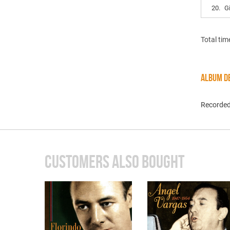
20.
G
Total tim
ALBUM DE
Recorded
CUSTOMERS ALSO BOUGHT