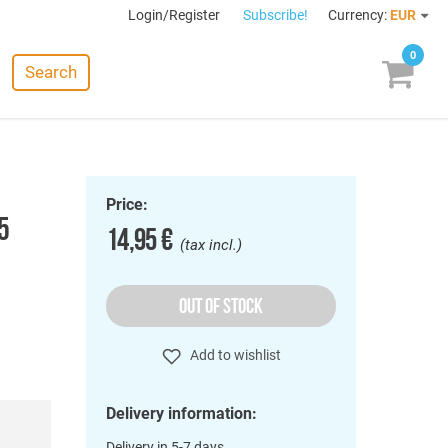
Login/Register
Subscribe!
Currency:
EUR
0
Search
Price:
5
14,95 €
(tax incl.)
OUT OF STOCK
Add to wishlist
Delivery information:
Delivery in 5-7 days