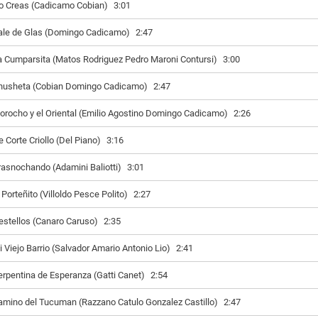
o Creas (Cadicamo Cobian)
3:01
ale de Glas (Domingo Cadicamo)
2:47
a Cumparsita (Matos Rodriguez Pedro Maroni Contursi)
3:00
husheta (Cobian Domingo Cadicamo)
2:47
orocho y el Oriental (Emilio Agostino Domingo Cadicamo)
2:26
e Corte Criollo (Del Piano)
3:16
rasnochando (Adamini Baliotti)
3:01
 Porteñito (Villoldo Pesce Polito)
2:27
estellos (Canaro Caruso)
2:35
i Viejo Barrio (Salvador Amario Antonio Lio)
2:41
erpentina de Esperanza (Gatti Canet)
2:54
amino del Tucuman (Razzano Catulo Gonzalez Castillo)
2:47