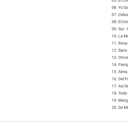
05. El Ch
06. Yo So
07. Celo
08. El In
09. Sur 
10. La M
11. Rosa
12. Sans 
13. Otro
14. Pamp
15. Alma
16. Del P
17. Asi S
18. Todo 
19. Marg
20. De Mi