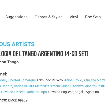
Suggestions
Genres & Styles
Vinyl
Box Sets
OUS ARTISTS
OGIA DEL TANGO ARGENTINO (4-CD SET)
oon Tango
nel:
ardel
,
Libertad Lamarque
, Edmundo Riuvero,
Anibal Troilo
,
Azucena Maiz
o Canaro
,
Carlos Di Sarli
,
Mercedes Simone
,
Juan D'Arienzo
,
Alberto Castil
,
Osvaldo Fresedo
,
Roberto Firpo
, Osvaldo Pugliese, Angel D'Agostino
nce:
BMCD 99902