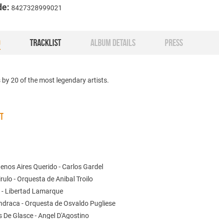
de:
8427328999021
O
TRACKLIST
ALBUM DETAILS
PRESS
 by 20 of the most legendary artists.
ST
1
enos Aires Querido - Carlos Gardel
rulo - Orquesta de Anibal Troilo
e - Libertad Lamarque
ndraca - Orquesta de Osvaldo Pugliese
s De Glasce - Angel D'Agostino