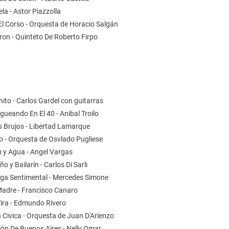
la - Astor Piazzolla
El Corso - Orquesta de Horacio Salgán
oron - Quinteto De Roberto Firpo
3
ito - Carlos Gardel con guitarras
gueando En El 40 - Anibal Troilo
s Brujos - Libertad Lamarque
o - Orquesta de Osvlado Pugliese
n y Agua - Angel Vargas
ño y Bailarín - Carlos Di Sarli
nga Sentimental - Mercedes Simone
 Madre - Francisco Canaro
Yira - Edmundo Rivero
 Civica - Orquesta de Juan D'Arienzo
ión De Buenos Aires - Nelly Omar