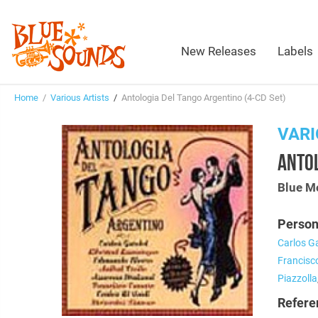
New Releases
Labels
Home
/
Various Artists
/
Antologia Del Tango Argentino (4-CD Set)
VARI
ANTOL
Blue M
Person
Carlos G
Francisc
Piazzolla
Refere