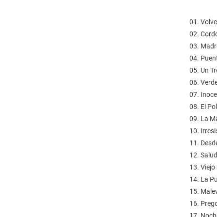
01. Volve
02. Cordo
03. Madr
04. Puent
05. Un T
06. Verde
07. Inoc
08. El Pol
09. La M
10. Irres
11. Desde
12. Salud
13. Viejo
14. La P
15. Malev
16. Prego
17. Noche