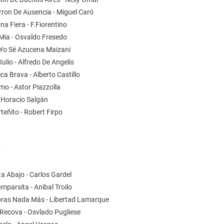
rron De Ausencia - Miguel Caró
na Fiera - F.Fiorentino
 Mia - Osvaldo Fresedo
 Yo Sé Azucena Maizani
Julio - Alfredo De Angelis
a Brava - Alberto Castillo
mo - Astor Piazzolla
- Horacio Salgán
rteñito - Robert Firpo
4
a Abajo - Carlos Gardel
mparsita - Anibal Troilo
ras Nada Más - Libertad Lamarque
 Recova - Osvlado Pugliese