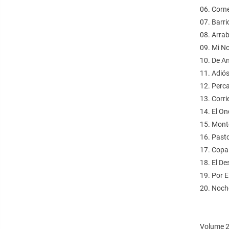
06. Corne
07. Barr
08. Arrab
09. Mi N
10. De A
11. Adió
12. Perca
13. Corri
14. El On
15. Mont
16. Pasto
17. Copa 
18. El De
19. Por 
20. Noch
Volume 