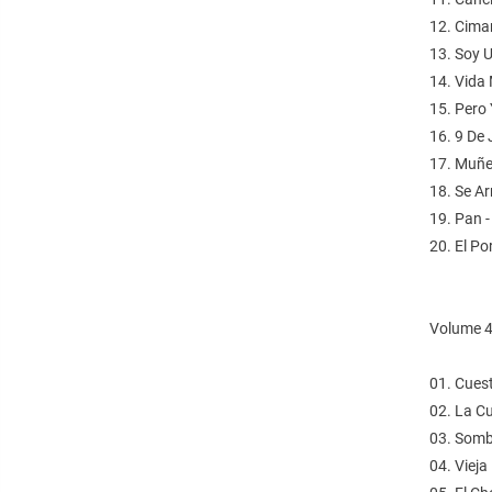
12. Cima
13. Soy U
14. Vida
15. Pero
16. 9 De 
17. Muñec
18. Se Ar
19. Pan 
20. El Po
Volume 
01. Cuest
02. La Cu
03. Somb
04. Vieja