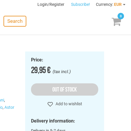
Login/Register
Subscribe!
Currency:
EUR
0
Search
Price:
29,95 €
(tax incl.)
OUT OF STOCK
ani
,
Add to wishlist
lo
,
Astor
Delivery information:
Delivery in 5-7 days