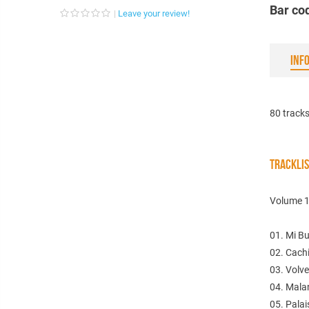
Bar co
Leave your review!
INF
80 tracks
TRACKLI
Volume 
01. Mi Bu
02. Cachi
03. Volv
04. Mala
05. Palai