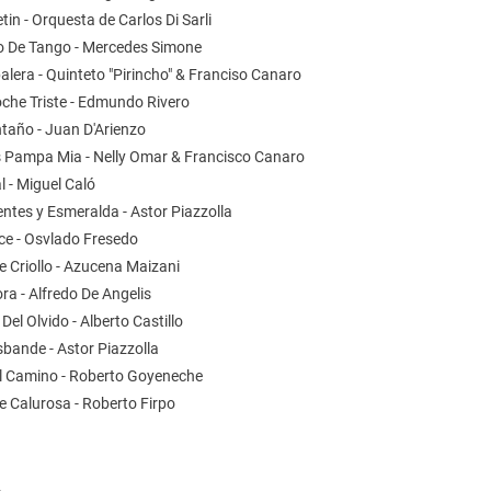
tin - Orquesta de Carlos Di Sarli
io De Tango - Mercedes Simone
alera - Quinteto "Pirincho" & Franciso Canaro
oche Triste - Edmundo Rivero
ntaño - Juan D'Arienzo
s Pampa Mia - Nelly Omar & Francisco Canaro
l - Miguel Caló
entes y Esmeralda - Astor Piazzolla
ce - Osvlado Fresedo
e Criollo - Azucena Maizani
ra - Alfredo De Angelis
Del Olvido - Alberto Castillo
sbande - Astor Piazzolla
El Camino - Roberto Goyeneche
e Calurosa - Roberto Firpo
2