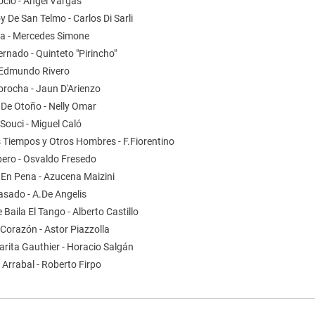
oclo - Angel Vargas
y De San Telmo - Carlos Di Sarli
sa - Mercedes Simone
ternado - Quinteto "Pirincho"
- Edmundo Rivero
orocha - Jaun D'Arienzo
 De Otoño - Nelly Omar
Souci - Miguel Caló
s Tiempos y Otros Hombres - F.Fiorentino
ero - Osvaldo Fresedo
 En Pena - Azucena Maizini
asado - A.De Angelis
e Baila El Tango - Alberto Castillo
Corazón - Astor Piazzolla
arita Gauthier - Horacio Salgán
 Arrabal - Roberto Firpo