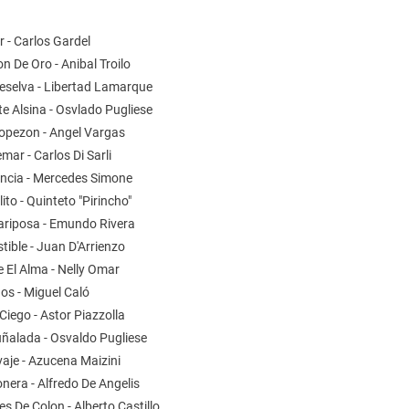
r - Carlos Gardel
n De Oro - Anibal Troilo
eselva - Libertad Lamarque
e Alsina - Osvlado Pugliese
ropezon - Angel Vargas
mar - Carlos Di Sarli
encia - Mercedes Simone
lito - Quinteto "Pirincho"
ariposa - Emundo Rivera
istible - Juan D'Arrienzo
 El Alma - Nelly Omar
os - Miguel Caló
 Ciego - Astor Piazzolla
uñalada - Osvaldo Pugliese
aje - Azucena Maizini
nera - Alfredo De Angelis
s De Colon - Alberto Castillo