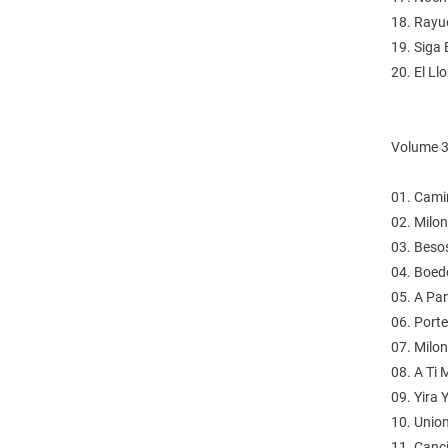
18. Rayue
19. Siga 
20. El Ll
Volume 
01. Camin
02. Milon
03. Beso
04. Boed
05. A Pa
06. Porte
07. Milo
08. A Ti
09. Yira 
10. Union
11. Canc