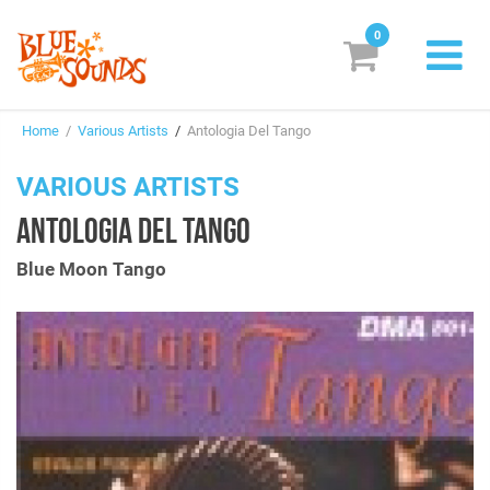
0
New Releases
Home
/
Various Artists
/
Antologia Del Tango
Labels
VARIOUS ARTISTS
Suggestions
ANTOLOGIA DEL TANGO
Genres & Styles
Blue Moon Tango
Vinyl
Box Sets
Search
Login/Register
Subscribe!
EUR