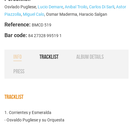
Osvlado Pugliese,
Lucio Demare
,
Anibal Troilo
,
Carlos Di Sarli
,
Astor
Piazzolla
,
Miguel Calo
, Osmar Maderma, Haracio Salgan
Reference:
BMCD 519
Bar code:
84 27328 99519 1
INFO
TRACKLIST
ALBUM DETAILS
PRESS
TRACKLIST
1. Corrientes y Esmeralda
- Osvaldo Pugliese y su Orquesta