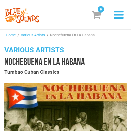
0
New Releases
Home
/
Various Artists
/
Nochebuena En La Habana
Labels
VARIOUS ARTISTS
Suggestions
NOCHEBUENA EN LA HABANA
Genres & Styles
Tumbao Cuban Classics
Vinyl
Box Sets
Search
Login/Register
Subscribe!
EUR