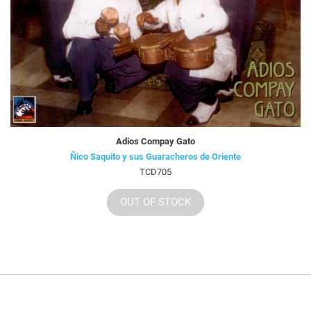
Adios Compay Gato
Ñico Saquito y sus Guaracheros de Oriente
TCD705
OUT OF STOCK