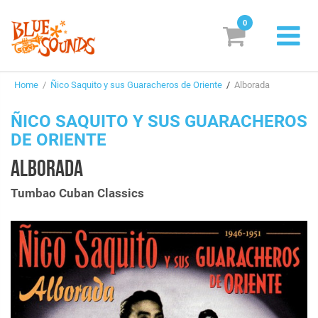
0
New Releases
Home
/
Ñico Saquito y sus Guaracheros de Oriente
/
Alborada
Labels
ÑICO SAQUITO Y SUS GUARACHEROS
Suggestions
DE ORIENTE
Genres & Styles
ALBORADA
Vinyl
Tumbao Cuban Classics
Box Sets
Search
Login/Register
Subscribe!
EUR