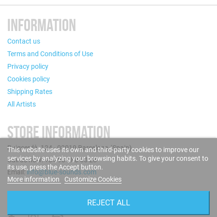
INFORMATION
Contact us
Terms and Conditions of Use
Privacy policy
Cookies policy
Shipping Rates
All Artists
STORE INFORMATION
Puigcerdà, 124 - 08019 Barcelona (Spain)
This website uses its own and third-party cookies to improve our
services by analyzing your browsing habits. To give your consent to
Call us now: +34 93 280 60 28
its use, press the Accept button.
Email:
info@blue-sounds.com
More information
Customize Cookies
FOLLOW US
REJECT ALL