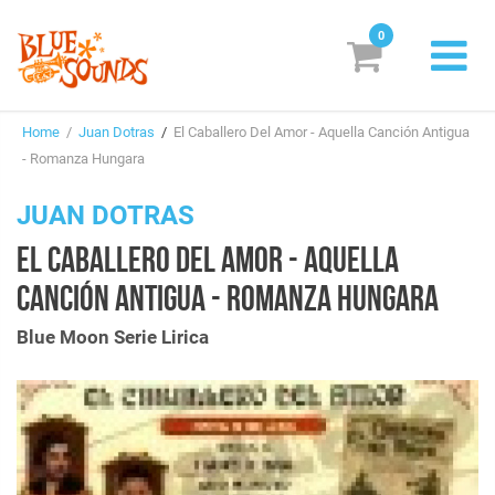
0
New Releases
Home
/
Juan Dotras
/
El Caballero Del Amor - Aquella Canción Antigua
Labels
- Romanza Hungara
Suggestions
JUAN DOTRAS
EL CABALLERO DEL AMOR - AQUELLA
Genres & Styles
CANCIÓN ANTIGUA - ROMANZA HUNGARA
Vinyl
Blue Moon Serie Lirica
Box Sets
Search
Login/Register
Subscribe!
EUR