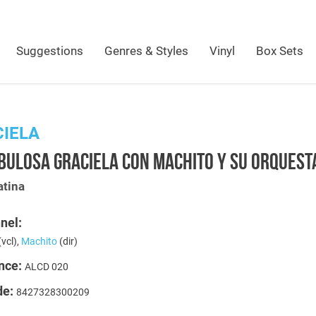
Suggestions
Genres & Styles
Vinyl
Box Sets
IELA
BULOSA GRACIELA CON MACHITO Y SU ORQUEST
atina
nel:
(vcl),
Machito
(dir)
nce:
ALCD 020
de:
8427328300209