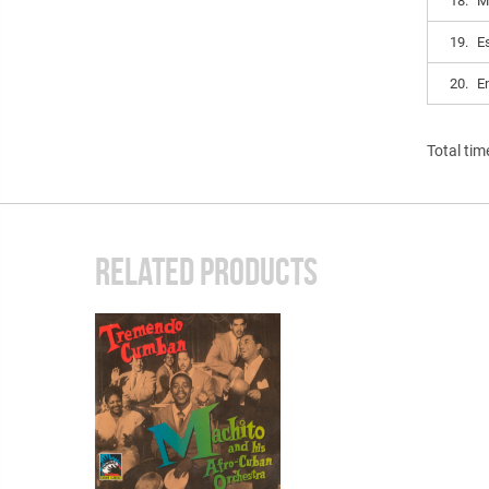
18.
M
19.
E
20.
E
Total tim
RELATED PRODUCTS