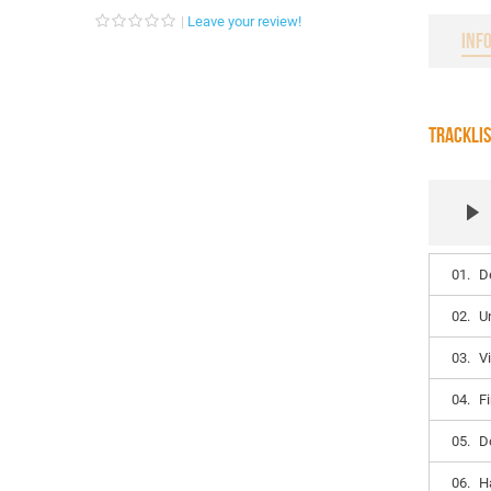
Leave your review!
INF
TRACKLI
01.
D
02.
U
03.
V
04.
F
05.
D
06.
H