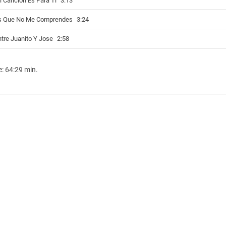
i Cancion Es Para Ti
3:13
s Que No Me Comprendes
3:24
ntre Juanito Y Jose
2:58
e: 64:29 min.