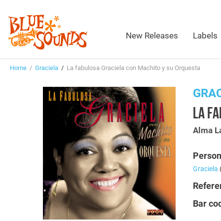
New Releases
Labels
Home
/
Graciela
/
La fabulosa Graciela con Machito y su Orquesta
GRAC
LA FA
Alma L
Person
Graciela
Refere
Bar co