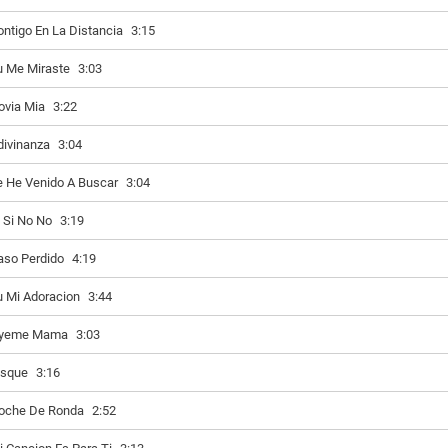
ontigo En La Distancia
3:15
u Me Miraste
3:03
ovia Mia
3:22
divinanza
3:04
e He Venido A Buscar
3:04
i Si No No
3:19
aso Perdido
4:19
u Mi Adoracion
3:44
yeme Mama
3:03
isque
3:16
oche De Ronda
2:52