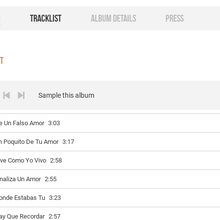
O
TRACKLIST
ALBUM DETAILS
PRESS
ST
Sample this album
e Un Falso Amor
3:03
n Poquito De Tu Amor
3:17
ive Como Yo Vivo
2:58
inaliza Un Amor
2:55
onde Estabas Tu
3:23
ay Que Recordar
2:57