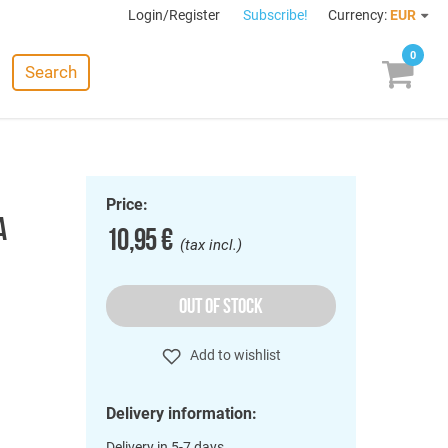
Login/Register
Subscribe!
Currency:
EUR
0
Search
Price:
A
10,95 €
(tax incl.)
OUT OF STOCK
Add to wishlist
Delivery information:
Delivery in 5-7 days