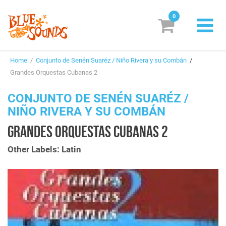
0
New Releases
Home
/
Conjunto de Senén Suaréz / Niño Rivera y su Combán
/
Labels
Grandes Orquestas Cubanas 2
Suggestions
CONJUNTO DE SENÉN SUARÉZ /
NIÑO RIVERA Y SU COMBÁN
Genres & Styles
GRANDES ORQUESTAS CUBANAS 2
Vinyl
Other Labels: Latin
Box Sets
Search
Login/Register
Subscribe!
EUR