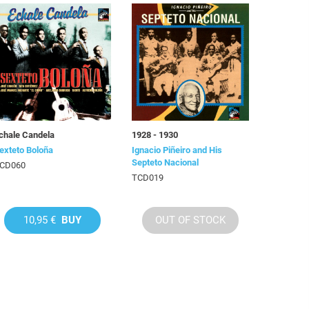
chale Candela
1928 - 1930
exteto Boloña
Ignacio Piñeiro and His
Septeto Nacional
CD060
TCD019
10,95 €
BUY
OUT OF STOCK