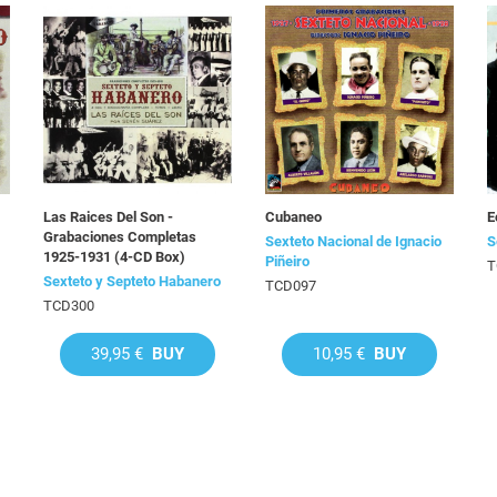
Las Raices Del Son -
Cubaneo
E
Grabaciones Completas
Sexteto Nacional de Ignacio
S
1925-1931 (4-CD Box)
Piñeiro
T
Sexteto y Septeto Habanero
TCD097
TCD300
39,95 €
BUY
10,95 €
BUY